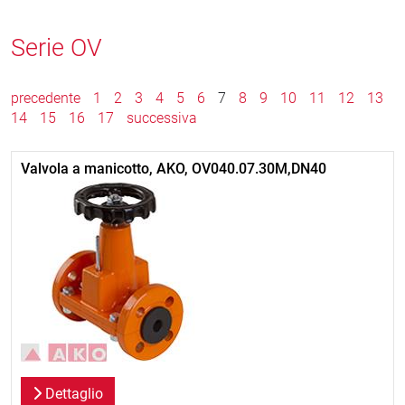
Serie OV
precedente
1
2
3
4
5
6
7
8
9
10
11
12
13
14
15
16
17
successiva
Valvola a manicotto, AKO, OV040.07.30M,DN40
Dettaglio