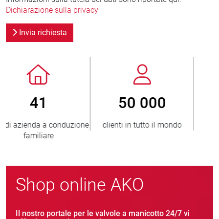
Dichiarazione sulla privacy
Invia richiesta
800
> 3 500 000
o
nuovi clienti/anno
unità vendute
Shop online AKO
Il nostro portale per le valvole a manicotto 24/7 vi