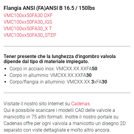
Flangia ANSI (FA)ANSI B 16.5 / 150lbs
VMC100xx50FA30 DXF
VMC100xx50FA30_IGS
VMC100xx50FA30_X T
VMC100xx50FA30_STEP
Tener presente che la lunghezza d'ingombro valvola
dipende dal tipo di materiale impiegato.
Corpo in acciaio inox: VMCXX.XX.XXFA
50
Corpo in alluminio: VMCXX.XX.XXFA
30
Corpo/flangia in alluminio: VMCXX.XX.
3
xFA
30
Visitate il nostro sito Internet su
Cadenas
.
Qui è possibile scaricare i modelli CAD delle valvole a
manicotto in 75 altri formati. Inoltre il nostro portale su
Cadenas offre per ogni valvola a manicotto un disegno 2D
separato con viste dettagliate e molto altro ancora.