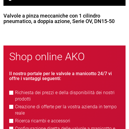
Valvole a pinza meccaniche con 1 cilindro
pneumatico, a doppia azione, Serie OV, DN15-50
Shop online AKO
Il nostro portale per le valvole a manicotto 24/7 vi
offre i vantaggi seguenti:
Richiesta dei prezzi e della disponibilità dei nostri
prodotti
Creazione di offerte per la vostra azienda in tempo
reale
Ricerca ricambi e accessori
Configurazione diretta delle valvole a manicotto e