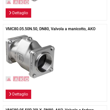
Dettaglio
VMC80.05.50N.50, DN80, Valvola a manicotto, AKO
Dettaglio