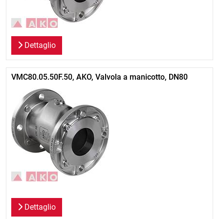
Dettaglio
VMC80.05.50F.50, AKO, Valvola a manicotto, DN80
Dettaglio