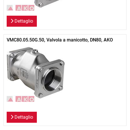
Dettaglio
VMC80.05.50G.50, Valvola a manicotto, DN80, AKO
Dettaglio