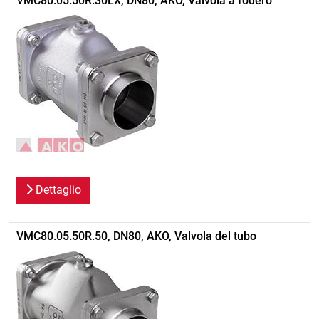
VMC80.05.50R.30LX, DN80, AKO, Valvola a fodero
Dettaglio
VMC80.05.50R.50, DN80, AKO, Valvola del tubo